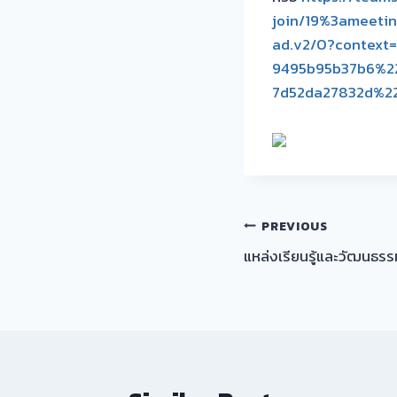
join/19%3ameet
ad.v2/0?context
9495b95b37b6%2
7d52da27832d%2
เมนู
PREVIOUS
แหล่งเรียนรู้และวัฒนธร
นำทาง
เรื่อง