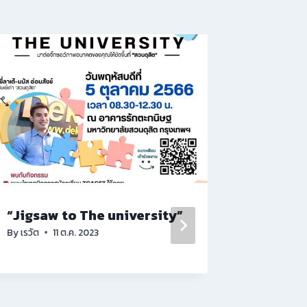
“Jigsaw to The university”
KM เจาะ
By
เรวัต
11 ต.ค. 2023
วิจัย’6
ตำแหน่ง
ไม่ยากเก
By
เรวัต
1