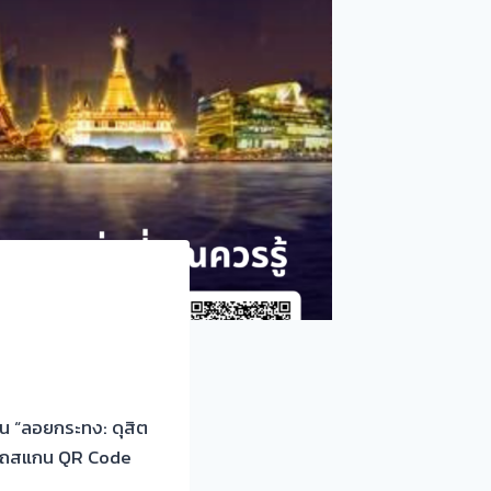
 “ลอยกระทง: ดุสิต
มารถสแกน QR Code