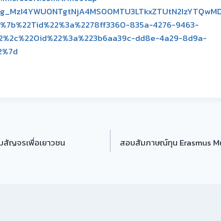
ing_MzI4YWU0NTgtNjA4MS00MTU3LTkxZTUtN2IzYTQw
=%7b%22Tid%22%3a%2278ff3360-835a-4276-9463-
2%2c%22Oid%22%3a%223b6aa39c-dd8e-4a29-8d9a-
2%7d
รมสัญจรเพื่อเยาวชน
สอบสัมภาษณ์ทุน Erasmus M