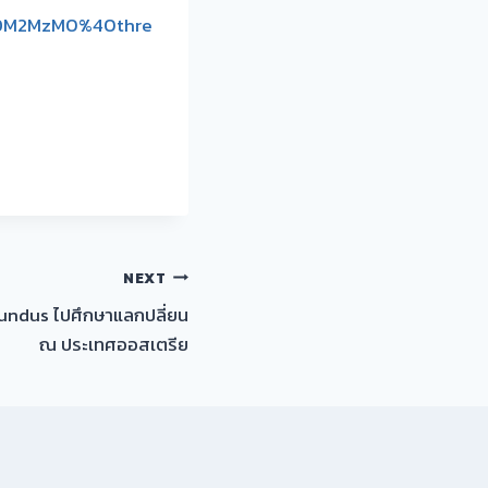
MDM2MzM0%40thre
NEXT
undus ไปศึกษาแลกปลี่ยน
ณ ประเทศออสเตรีย