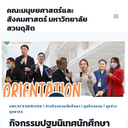
Skip
คณะมนุษยศาสตร์และ
to
สังคมศาสตร์ มหาวิทยาลัย
content
สวนดุสิต
UNCATEGORIZED
|
ข่าวกิจกรรมนักศึกษา
|
มุมกิจกรรม
|
มุมข่าว
บุคลากร
กิจกรรมปฐมนิเทศนักศึกษา