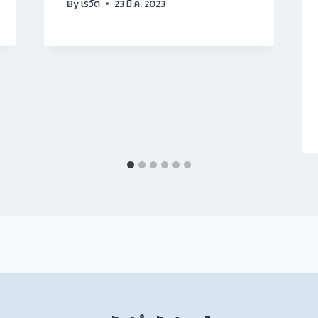
By
เรวัต
23 มี.ค. 2023