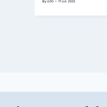
 คณะ
By
เรวัต
17 ม.ค. 2023
บปรุง
 2021