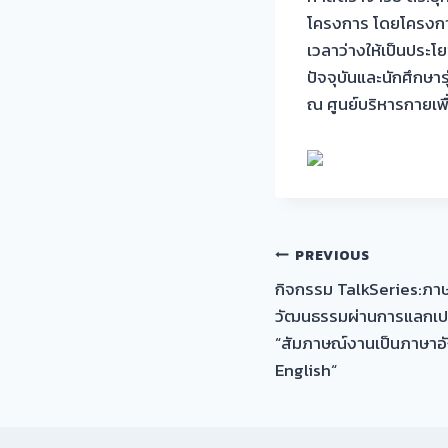
โครงการ โดยโครงการดั
เวลาว่างให้เป็นประโ
ปัจจุบันและนักศึกษา
ณ ศูนย์บริหารกายเพื
เมนู
PREVIOUS
กิจกรรม TalkSeries:ภา
นำทาง
วัฒนธรรมผ่านการแลกเปลี่ย
เรื่อง
“สัมภาษณ์งานเป็นภาษาอ
English“