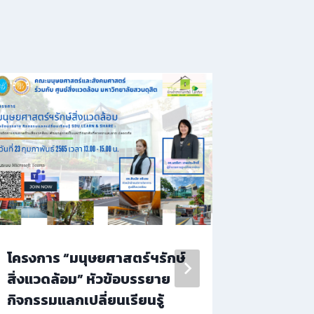
โครงการ “มนุษยศาสตร์ฯรักษ์
โครงการ
สิ่งแวดล้อม” หัวข้อบรรยาย
รวมใจ ส
กิจกรรมแลกเปลี่ยนเรียนรู้
น้อมบูช