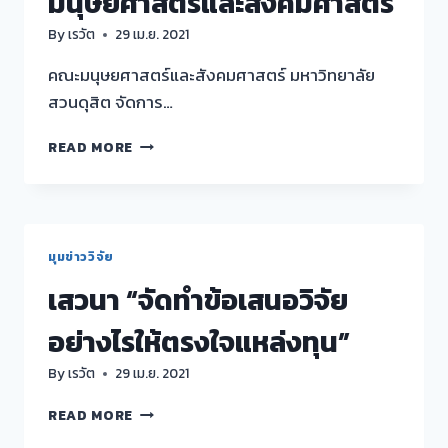
มนุษยศาสตร์และสังคมศาสตร์
By
เรวัต
29 เม.ย. 2021
คณะมนุษยศาสตร์และสังคมศาสตร์ มหาวิทยาลัย
สวนดุสิต จัดการ…
การ
READ MORE
ประชุม
คณะ
กรรมการ
ดำเนิน
การ
มุมข่าววิจัย
วิจัย
เสวนา “จัดทำข้อเสนอวิจัย
ของ
คณะ
อย่างไรให้ตรงใจแหล่งทุน”
มนุษยศาสตร์
และ
By
เรวัต
29 เม.ย. 2021
สังคมศาสตร์
เสวนา
READ MORE
“จัด