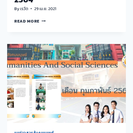
By
เรวัต
29 เม.ย. 2021
สาร
READ MORE
สังคม
มนุษย์
เดือน
มีนาคม
2564
มุมข่าวสารสังคมมนุษย์