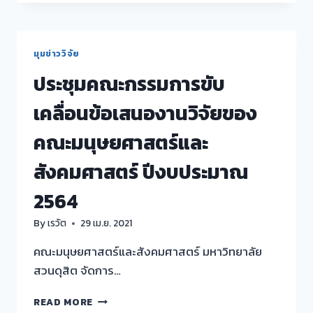
ทำ
ข้อ
เสนอ
วิจัย
มุมข่าววิจัย
อย่างไร
ประชุมคณะกรรมการขับ
ให้
ตรง
เคลื่อนข้อเสนองานวิจัยของ
ใจ
แหล่ง
คณะมนุษยศาสตร์และ
ทุน”
สังคมศาสตร์ ปีงบประมาณ
2564
By
เรวัต
29 เม.ย. 2021
คณะมนุษยศาสตร์และสังคมศาสตร์ มหาวิทยาลัย
สวนดุสิต จัดการ…
ประชุม
READ MORE