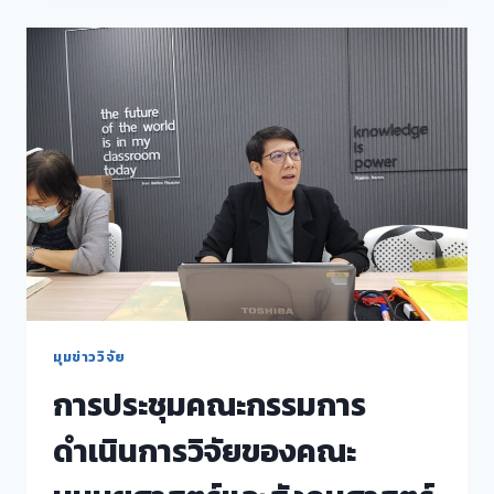
ความ
พร้อม
พิชิต
ทุน
วช.
หัวข้อ
การ
ส่ง
เสริม
การ
วิจัย
ทาง
สังคมศาสตร์
มนุษยศาสตร์
และ
สรรพ
มุมข่าววิจัย
ศาสตร์
การประชุมคณะกรรมการ
ปีงบประมาณ
2564
ดำเนินการวิจัยของคณะ