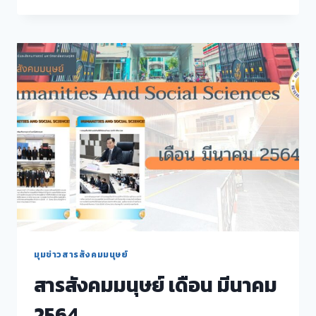
คณะ
กรรมการ
ขับ
เคลื่อน
ข้อ
เสนอ
งาน
วิจัย
ของ
คณะ
มนุษยศาสตร์
และ
สังคมศาสตร์
ปีงบประมาณ
2564
มุมข่าวสารสังคมมนุษย์
สารสังคมมนุษย์ เดือน มีนาคม
2564