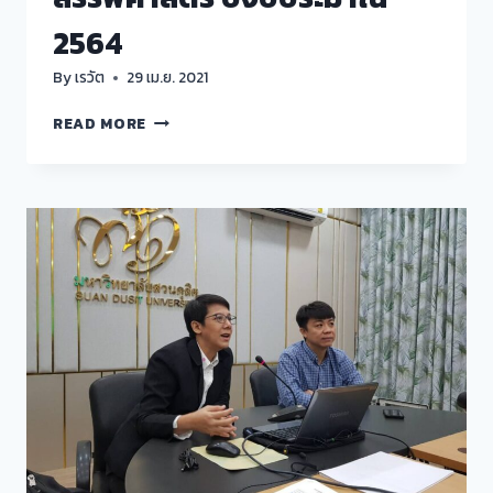
2564
By
เรวัต
29 เม.ย. 2021
การ
READ MORE
ส่ง
เสริม
การ
วิจัย
ทาง
สังคมศาสตร์
มนุษยศาสตร์
และ
สรรพ
ศาสตร์
ปีงบประมาณ
2564