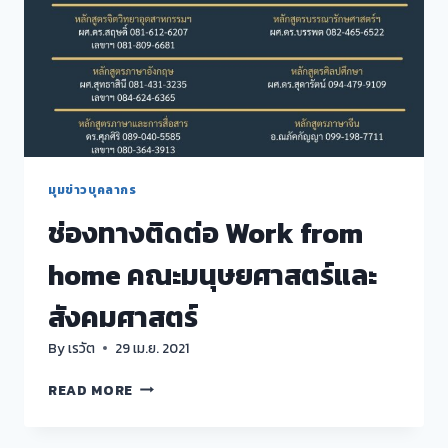
ภายใน
ระดับ
คณะ
ประจำ
ปี
การ
ศึกษา
2562
มุมข่าวบุคลากร
ช่องทางติดต่อ Work from
home คณะมนุษยศาสตร์และ
สังคมศาสตร์
By
เรวัต
29 เม.ย. 2021
ช่อง
READ MORE
ทาง
ติดต่อ
WORK