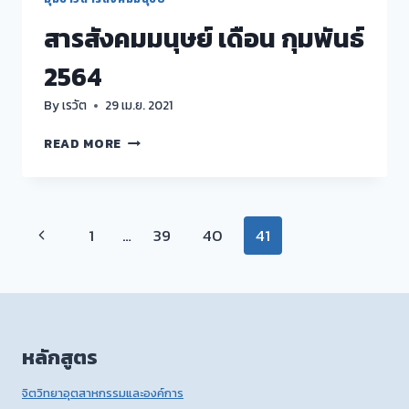
สารสังคมมนุษย์ เดือน กุมพันธ์
2564
By
เรวัต
29 เม.ย. 2021
สาร
READ MORE
สังคม
มนุษย์
เดือน
กุม
Page
Previous
1
…
39
40
41
พันธ์
2564
navigation
Page
หลักสูตร
จิตวิทยาอุตสาหกรรมและองค์การ