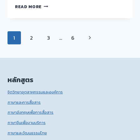
ข่าวสาร
READ MORE
สังคม
มนุษย์
ประจำ
เดือน
Page
Next
1
2
3
…
6
ตุลาคม
2568
navigation
Page
หลักสูตร
จิตวิทยาอุตสาหกรรมและองค์การ
ภาษาและการสื่อสาร
ภาษาอังกฤษเพื่อการสื่อสาร
ภาษาจีนเพื่องานบริการ
ภาษาและวัฒนธรรมไทย