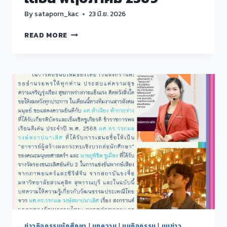
By
sataporn_kac
23 มิ.ย. 2026
ข่าวสาร
READ MORE
สังคม
มนุษย์
ประจำ
เดือน
พฤษภาคม
2569
ข่าวกิจกรรมนักศึกษา
|
บทความ
|
มุมกิจกรรม
|
มุมข่าว