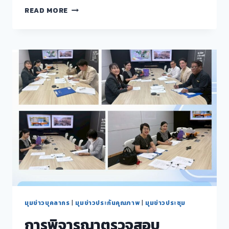
การ
READ MORE
ประชุม
คณาจารย์
และ
บุคลากร
สาย
สนับสนุน
การ
ประเมิน
ผล
การ
ปฏิบัติ
งาน
ของ
คณะ
มนุษยศาสตร์
และ
สังคมศาสตร์
ประจำ
มุมข่าวบุคลากร
|
มุมข่าวประกันคุณภาพ
|
มุมข่าวประชุม
ปีงบประมาณ
การพิจารณาตรวจสอบ
พ.ศ.