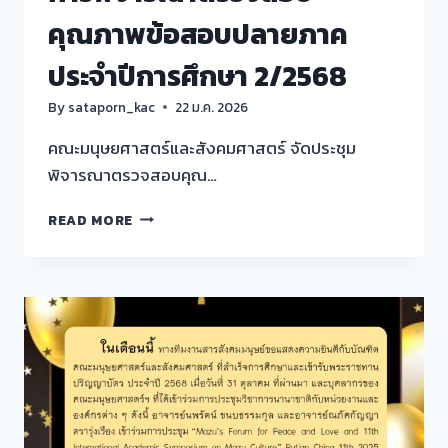
2569
คุณภาพข้อสอบปลายภาค
รอบ
ที่
ประจำปีการศึกษา 2/2568
2
By
sataporn_kac
22 ม.ค. 2026
คณะมนุษยศาสตร์และสังคมศาสตร์ จัดประชุม
พิจารณาตรวจสอบคุณ…
การ
READ MORE
พิจารณา
ตรวจ
สอบ
คุณภาพ
ข้อสอบ
ปลาย
ภาค
ประจำ
ปี
การ
ศึกษา