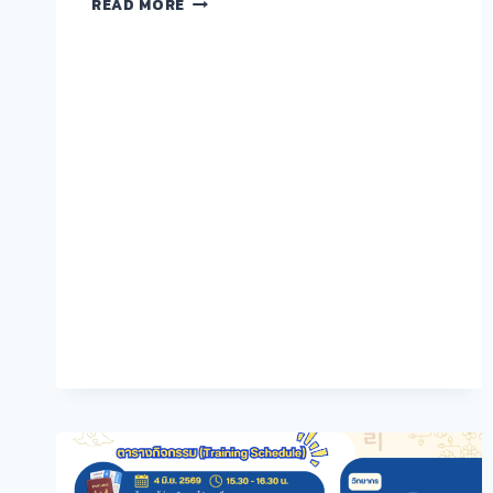
READ MORE
สังคม
มนุษย์
ประจำ
เดือน
มิถุนายน
2569