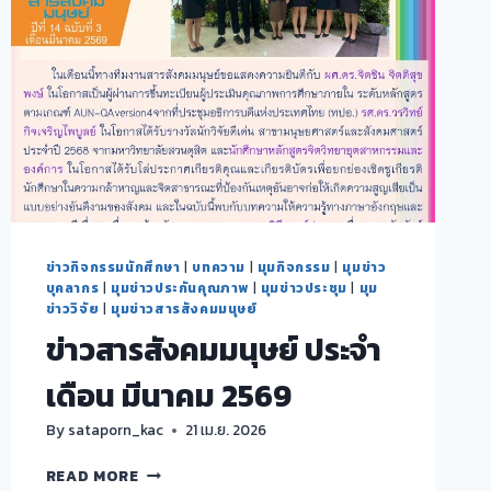
ย่าน
ดุสิต
(CREATIVE
DUSIT
TRANSFORMATION)
ภาย
ใต้
ข้อ
ตกลง
ความ
ร่วม
มือ
ข่าวกิจกรรมนักศึกษา
|
บทความ
|
มุมกิจกรรม
|
มุมข่าว
(MOU)
บุคลากร
|
มุมข่าวประกันคุณภาพ
|
มุมข่าวประชุม
|
มุม
เพื่อ
ข่าววิจัย
|
มุมข่าวสารสังคมมนุษย์
ขับ
ข่าวสารสังคมมนุษย์ ประจำ
เคลื่อน
เมือง
เดือน มีนาคม 2569
แห่ง
การ
By
sataporn_kac
21 เม.ย. 2026
เรียน
ด้าน
ข่าวสาร
READ MORE
มรดก