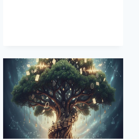
สังคม
ทาง
มนุษย์
วัฒนธรรม
ประจำ
เดือน
มีนาคม
2569