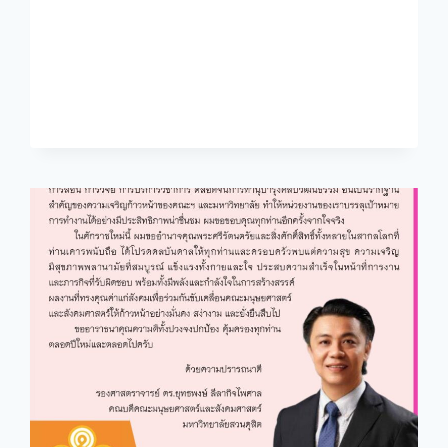
สังคม
มนุษย์
ประจำ
เดือน
เมษายน
2569