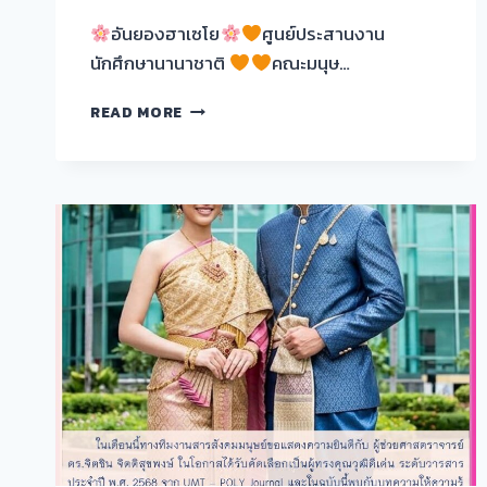
อันยองฮาเซโย
ศูนย์ประสานงาน
นักศึกษานานาชาติ
คณะมนุษ…
โครงการ
READ MORE
“PRIVATE
TUTORING
แลก
เปลี่ยน
เรียน
รู้
ติด
ขอบ
ภาษา
และ
วัฒนธรรม
เกาหลี”