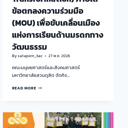
ข้อตกลงความร่วมมือ
(MOU) เพื่อขับเคลื่อนเมือง
แห่งการเรียนด้านมรดกทาง
วัฒนธรรม
By
sataporn_kac
27 พ.ค. 2026
คณะมนุษยศาสตร์และสังคมศาสตร์
มหาวิทยาลัยสวนดุสิต จัดกิจ…
กิจกรรม
READ MORE
ส่ง
เสริม
ชุมชน
สร้างสรรค์
เพื่อ
พัฒนา