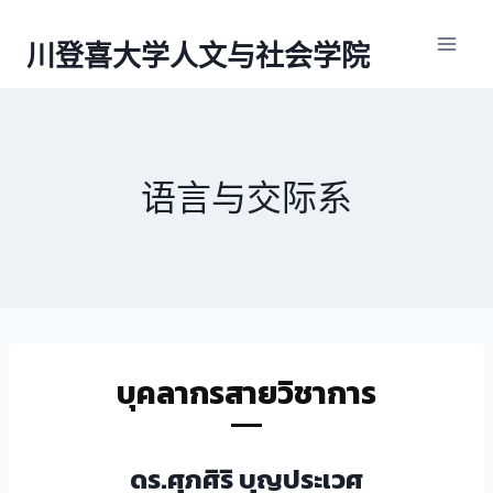
Skip
to
川登喜大学人文与社会学院
content
语言与交际系
บุคลากรสายวิชาการ
ดร.ศุภศิริ บุญประเวศ