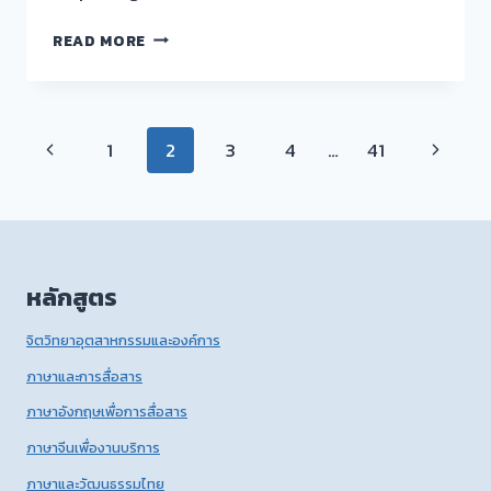
กิจกรรม
READ MORE
TALK
SERIES
ครั้ง
ที่
Page
Previous
Next
1
2
3
4
…
41
2
หัวข้อ
navigation
Page
Page
“EXPLORING
DIFFERENCES
BETWEEN
ENGLISH
AND
หลักสูตร
CHINESE
CULTURE”
จิตวิทยาอุตสาหกรรมและองค์การ
ภาษาและการสื่อสาร
ภาษาอังกฤษเพื่อการสื่อสาร
ภาษาจีนเพื่องานบริการ
ภาษาและวัฒนธรรมไทย