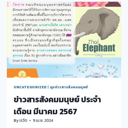
รู้
ภาษา
แม่
กับ
ภาษา
ที่
สอง”
UNCATEGORIZED
|
มุมข่าวสารสังคมมนุษย์
ข่าวสารสังคมมนุษย์ ประจำ
เดือน มีนาคม 2567
By
เรวัต
9 เม.ย. 2024