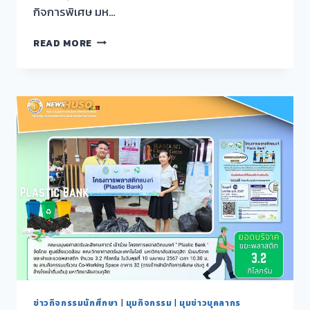
กิจการพิเศษ มห…
กิจกรรม
READ MORE
“ภาษา
เพื่อ
การ
สื่อสาร”
จัดการ
อบรม
ภาษา
อังกฤษ
ให้
แก่
บุคลากร
ของ
สำนัก
กิจการ
พิเศษ
ข่าวกิจกรรมนักศึกษา
|
มุมกิจกรรม
|
มุมข่าวบุคลากร