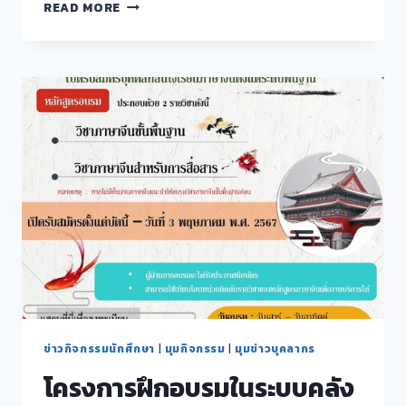
จัด
READ MORE
กิจกรรม
TALKSERIES:ภาษา
อังกฤษ
และ
การ
สื่อสาร
ข้าม
วัฒนธรรม
ผ่าน
การ
แลก
เปลี่ยน
เรียน
รู้
ครั้ง
ที่
2
ข่าวกิจกรรมนักศึกษา
|
มุมกิจกรรม
|
มุมข่าวบุคลากร
โครงการฝึกอบรมในระบบคลัง