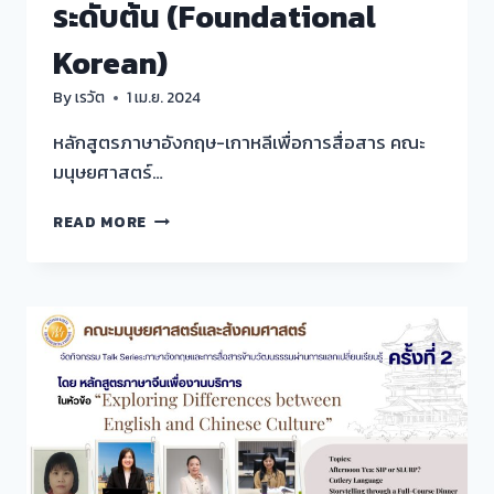
ระดับต้น (Foundational
Korean)
By
เรวัต
1 เม.ย. 2024
หลักสูตรภาษาอังกฤษ-เกาหลีเพื่อการสื่อสาร คณะ
มนุษยศาสตร์…
โครงการ
READ MORE
เผย
แพร่
วัฒนธรรม
เกาหลี
กิจกรรม
ที่
1
เป็น
กิจกรรม
อบรม
ภาษา