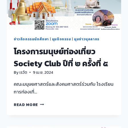
เริ่ม
เรียน”
ข่าวกิจกรรมนักศึกษา
|
มุมกิจกรรม
|
มุมข่าวบุคลากร
โครงการมนุษย์ท่องเที่ยว
Society Club ปีที่ ๒ ครั้งที่ ๕
By
เรวัต
9 เม.ย. 2024
คณะมนุษยศาสตร์และสังคมศาสตร์ร่วมกับ โรงเรียน
การท่องเที่…
โครงการ
READ MORE
มนุษย์
ท่อง
เที่ยว
SOCIETY