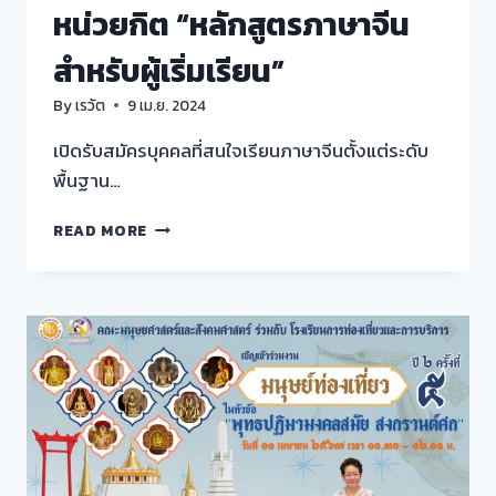
หน่วยกิต “หลักสูตรภาษาจีน
สำหรับผู้เริ่มเรียน”
By
เรวัต
9 เม.ย. 2024
เปิดรับสมัครบุคคลที่สนใจเรียนภาษาจีนตั้งแต่ระดับ
พื้นฐาน…
โครงการ
READ MORE
ฝึก
อบรม
ใน
ระบบ
คลัง
หน่วยกิต
“หลักสูตร
ภาษา
จีน
สำหรับ
ผู้