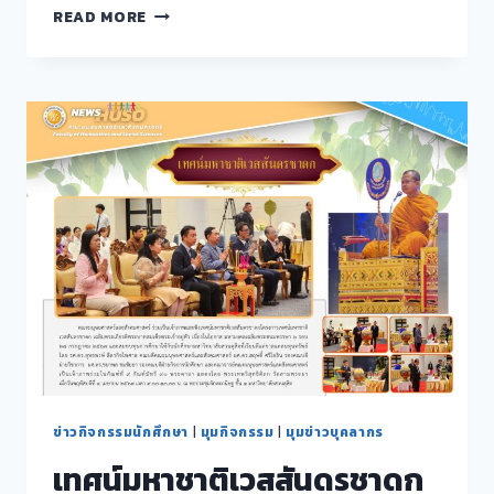
ข่าวสาร
READ MORE
สังคม
มนุษย์
ประจำ
เดือน
มีนาคม
2567
ข่าวกิจกรรมนักศึกษา
|
มุมกิจกรรม
|
มุมข่าวบุคลากร
เทศน์มหาชาติเวสสันดรชาดก