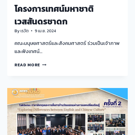
โครงการเทศน์มหาชาติ
เวสสันดรชาดก
By
เรวัต
9 เม.ย. 2024
คณะมนุษยศาสตร์และสังคมศาสตร์ ร่วมเป็นเจ้าภาพ
และฟังเทศน์…
เทศน์
READ MORE
มหาชาติ
เวสสันดร
ชาดก
โครงการ
เทศน์
มหาชาติ
เวสสันดร
ชาดก