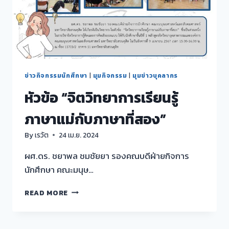
ข่าวกิจกรรมนักศึกษา
|
มุมกิจกรรม
|
มุมข่าวบุคลากร
หัวข้อ “จิตวิทยาการเรียนรู้
ภาษาแม่กับภาษาที่สอง”
By
เรวัต
24 เม.ย. 2024
ผศ.ดร. ชยาพล ชมชัยยา รองคณบดีฝ่ายกิจการ
นักศึกษา คณะมนุษ…
หัวข้อ
READ MORE
“จิตวิทยา
การ
เรียน